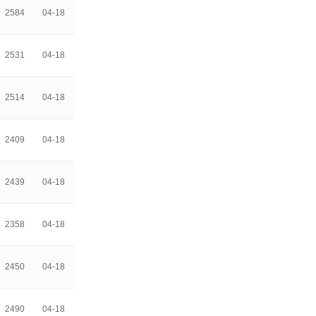
2584
04-18
2531
04-18
2514
04-18
2409
04-18
2439
04-18
2358
04-18
2450
04-18
2490
04-18