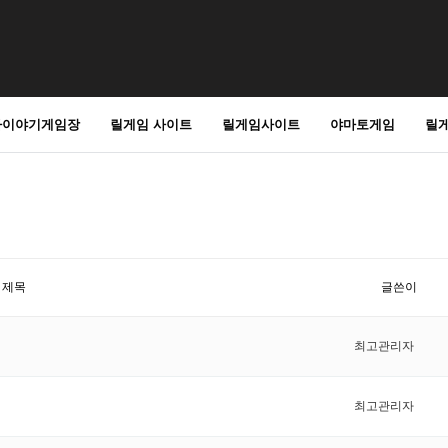
다이야기게임장
릴게임 사이트
릴게임사이트
야마토게임
릴
제목
글쓴이
최고관리자
최고관리자