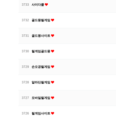
3733
사이다쿨
3732
골드몽릴게임
3731
골드몽사이트
3730
릴게임골드몽
3729
손오공릴게임
3728
알라딘릴게임
3727
모바일릴게임
3726
릴게임사이트