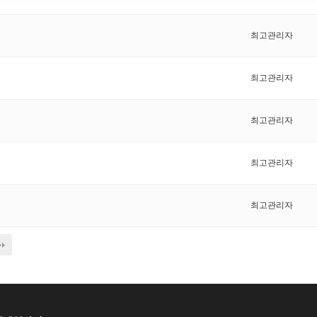
최고관리자
최고관리자
최고관리자
최고관리자
최고관리자