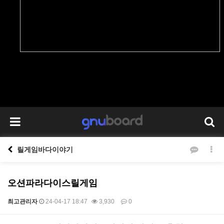
릴게임바다이야기
오션파라다이스릴게임
최고관리자
24-04-17 18:47
3,930
0