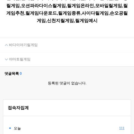
릴게임,오션파라다이스릴게임,릴게임온라인,모바일릴게임,릴
게임추천,릴게임다운로드,릴게임종류,사이다릴게임,손오공릴
게임,신천지릴게임,릴게임예시
바다이야기릴게임
야마토릴게임
댓글목록
0
등록된 댓글이 없습니다.
접속자집계
오늘
111