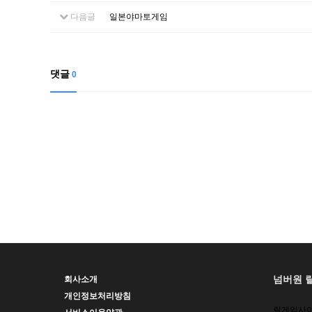
다음글
일본야마토게임
댓글
0
넘버원 
회사소개
개인정보처리방침
릴게임사