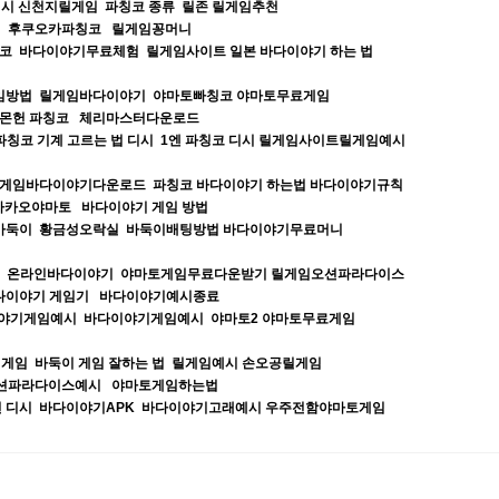
시 신천지릴게임
파칭코 종류
릴존 릴게임추천
후쿠오카파칭코
릴게임꽁머니
칭코
바다이야기무료체험
릴게임사이트 일본 바다이야기 하는 법
임방법
릴게임바다이야기
야마토빠칭코 야마토무료게임
몬헌 파칭코
체리마스터다운로드
파칭코 기계 고르는 법 디시
1엔 파칭코 디시 릴게임사이트릴게임예시
게임바다이야기다운로드
파칭코 바다이야기 하는법 바다이야기규칙
카카오야마토
바다이야기 게임 방법
바둑이
황금성오락실
바둑이배팅방법 바다이야기무료머니
전
온라인바다이야기
야마토게임무료다운받기 릴게임오션파라다이스
다이야기 게임기
바다이야기예시종료
이야기게임예시
바다이야기게임예시
야마토2 야마토무료게임
릴게임
바둑이 게임 잘하는 법
릴게임예시 손오공릴게임
션파라다이스예시
야마토게임하는법
전 디시
바다이야기APK
바다이야기고래예시 우주전함야마토게임