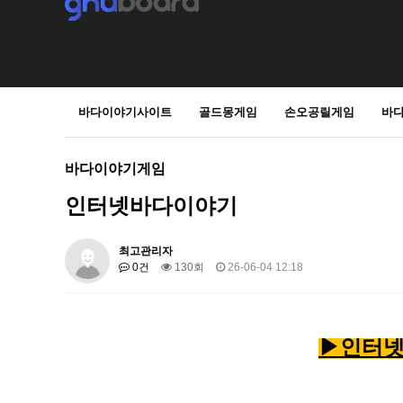
바다이야기사이트
골드몽게임
손오공릴게임
바
바다이야기게임
인터넷바다이야기
최고관리자
0건
130회
26-06-04 12:18
▶
인터