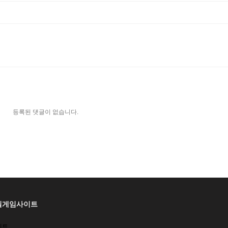
등록된 댓글이 없습니다.
릴게임사이트
이트