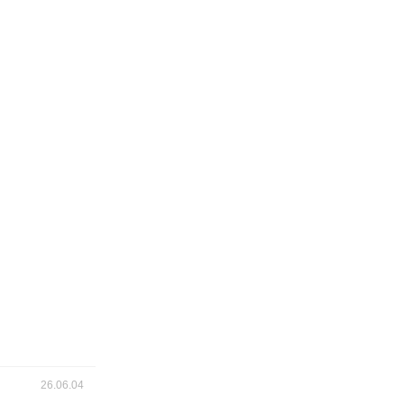
26.06.04