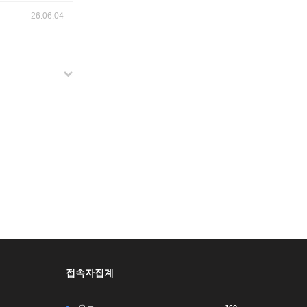
26.06.04
접속자집계