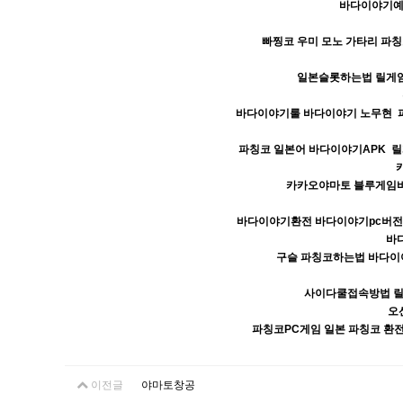
바다이야기예
빠찡코 우미 모노 가타리 파
일본슬롯하는법 릴게
바다이야기룰 바다이야기 노무현
파칭코 일본어 바다이야기APK
릴
카카오야마토 블루게임
바다이야기환전 바다이야기pc버
바
구슬 파칭코하는법 바다
사이다쿨접속방법 
오
파칭코PC게임 일본 파칭코 환
이전글
야마토창공